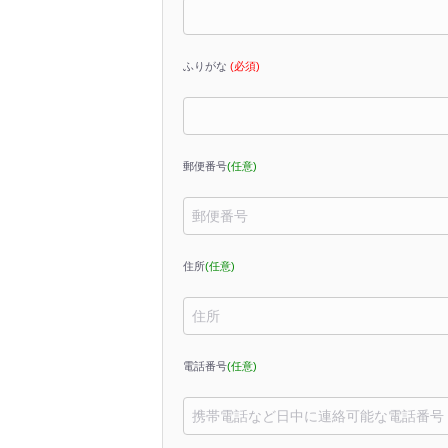
ふりがな
(必須)
郵便番号
(任意)
住所
(任意)
電話番号
(任意)